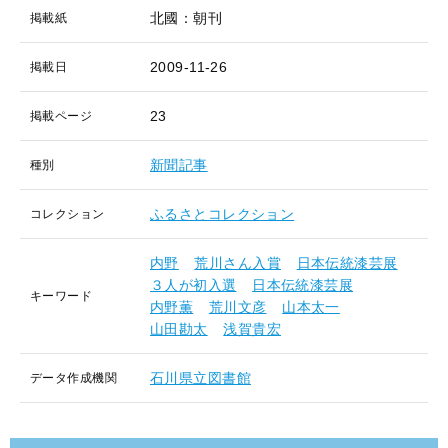
北國：朝刊
掲載紙
2009-11-26
掲載日
23
掲載ページ
新聞記事
種別
ふるさとコレクション
コレクション
内野
荒川さん入賞
日本伝統漆芸展
３人が初入選
日本伝統漆芸展
キーワード
内野薫
荒川文彦
山本太一
山田勘太
浅賀貴宏
石川県立図書館
データ作成機関