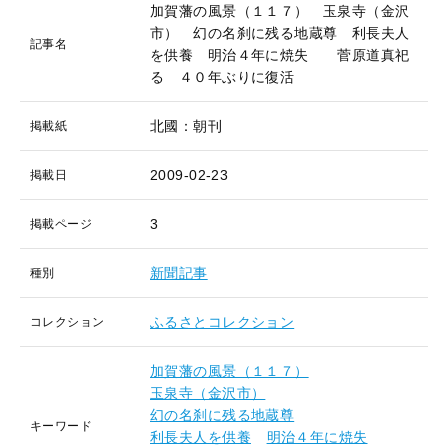
加賀藩の風景（１１７） 玉泉寺（金沢
市） 幻の名刹に残る地蔵尊 利長夫人
記事名
を供養 明治４年に焼失 菅原道真祀
る ４０年ぶりに復活
北國：朝刊
掲載紙
2009-02-23
掲載日
3
掲載ページ
新聞記事
種別
ふるさとコレクション
コレクション
加賀藩の風景（１１７）
玉泉寺（金沢市）
幻の名刹に残る地蔵尊
キーワード
利長夫人を供養
明治４年に焼失