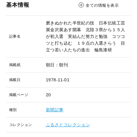
基本情報
全ての情報を表示
磨きぬかれた半世紀の技 日本伝統工芸
展金沢展あす開幕 北陸３県から１５人
が初入選 実結んだ努力と勉強 コツコ
記事名
ツと打ち込む １９点の入選さらう 目
立つ若い人たちの進出 輪島漆研
朝日：朝刊
掲載紙
1978-11-01
掲載日
20
掲載ページ
新聞記事
種別
ふるさとコレクション
コレクション