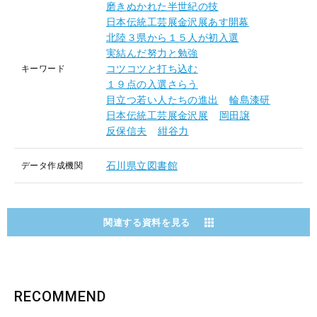
磨きぬかれた半世紀の技
日本伝統工芸展金沢展あす開幕
北陸３県から１５人が初入選
実結んだ努力と勉強
コツコツと打ち込む
キーワード
１９点の入選さらう
目立つ若い人たちの進出
輪島漆研
日本伝統工芸展金沢展
岡田譲
反保信夫
紺谷力
石川県立図書館
データ作成機関
関連する資料を見る
RECOMMEND