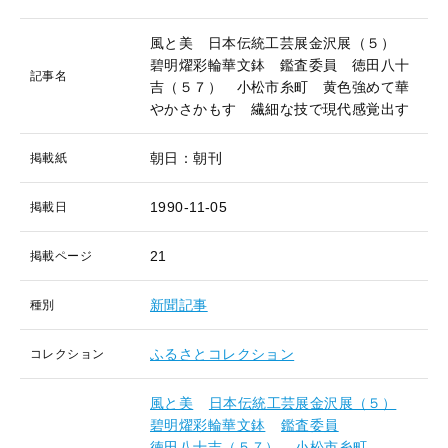
風と美 日本伝統工芸展金沢展（５）
碧明燿彩輪華文鉢 鑑査委員 徳田八十
記事名
吉（５７） 小松市糸町 黄色強めて華
やかさかもす 繊細な技で現代感覚出す
朝日：朝刊
掲載紙
1990-11-05
掲載日
21
掲載ページ
新聞記事
種別
ふるさとコレクション
コレクション
風と美
日本伝統工芸展金沢展（５）
碧明燿彩輪華文鉢
鑑査委員
徳田八十吉（５７）
小松市糸町