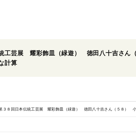
統工芸展 耀彩飾皿（緑遊） 徳田八十吉さん
な計算
第３８回日本伝統工芸展 耀彩飾皿（緑遊） 徳田八十吉さん（５８） 