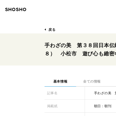
戻る
手わざの美 第３８回日本伝
８） 小松市 遊び心も緻密
基本情報
全ての情報
記事名
手わざの美 
掲載紙
朝日：朝刊