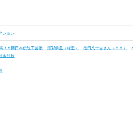
クション
第３８回日本伝統工芸展
耀彩飾皿（緑遊）
徳田八十吉さん（５８）
展金沢展
館