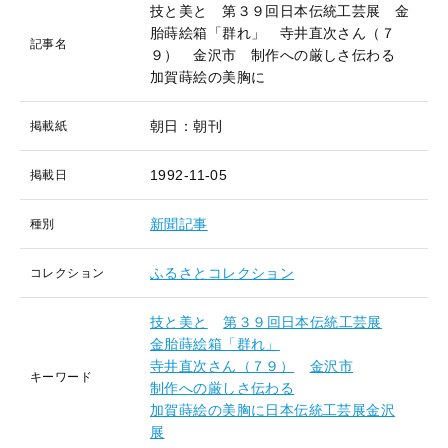
技と美と 第３９回日本伝統工芸展 金
胎蒔絵箱「群れ」 寺井直次さん（７
記事名
９） 金沢市 制作への厳しさ伝わる
加賀蒔絵の美胸に
朝日：朝刊
掲載紙
1992-11-05
掲載日
新聞記事
種別
ふるさとコレクション
コレクション
技と美と
第３９回日本伝統工芸展
金胎蒔絵箱「群れ」
寺井直次さん（７９）
金沢市
キーワード
制作への厳しさ伝わる
加賀蒔絵の美胸に日本伝統工芸展金沢
展