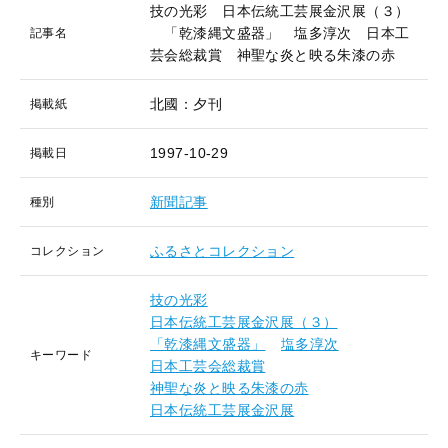
技の光彩 日本伝統工芸展金沢展（３）
「乾漆縄文盛器」 塩多淳次 日本工
記事名
芸会総裁賞 神聖な炎と映る朱漆の赤
北國：夕刊
掲載紙
1997-10-29
掲載日
新聞記事
種別
ふるさとコレクション
コレクション
技の光彩
日本伝統工芸展金沢展（３）
「乾漆縄文盛器」
塩多淳次
キーワード
日本工芸会総裁賞
神聖な炎と映る朱漆の赤
日本伝統工芸展金沢展