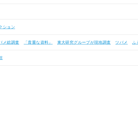
クション
バメ総調査
「貴重な資料」
東大研究グループが現地調査
ツバメ
ふ
館