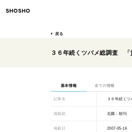
戻る
３６年続くツバメ総調査 「
基本情報
全ての情報
記事名
３６年続くツ
掲載紙
北國：朝刊
掲載日
2007-05-16