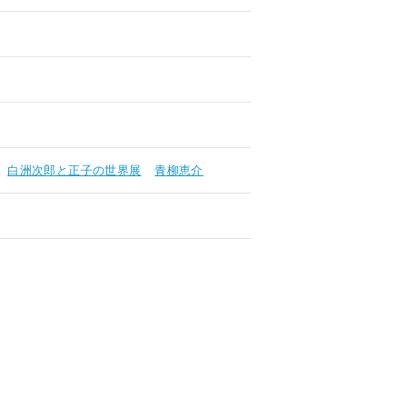
白洲次郎と正子の世界展
青柳恵介