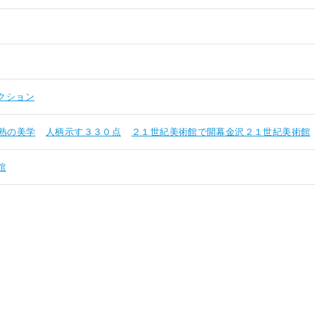
クション
熟の美学
人柄示す３３０点
２１世紀美術館で開幕金沢２１世紀美術館
館