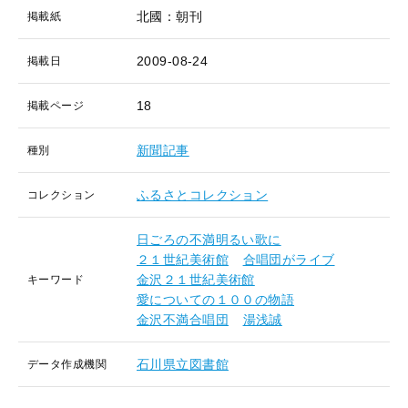
北國：朝刊
掲載紙
2009-08-24
掲載日
18
掲載ページ
新聞記事
種別
ふるさとコレクション
コレクション
日ごろの不満明るい歌に
２１世紀美術館
合唱団がライブ
金沢２１世紀美術館
キーワード
愛についての１００の物語
金沢不満合唱団
湯浅誠
石川県立図書館
データ作成機関