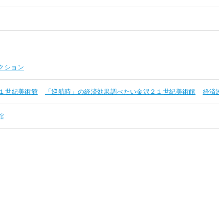
クション
１世紀美術館
「巡航時」の経済効果調べたい金沢２１世紀美術館
経済
館