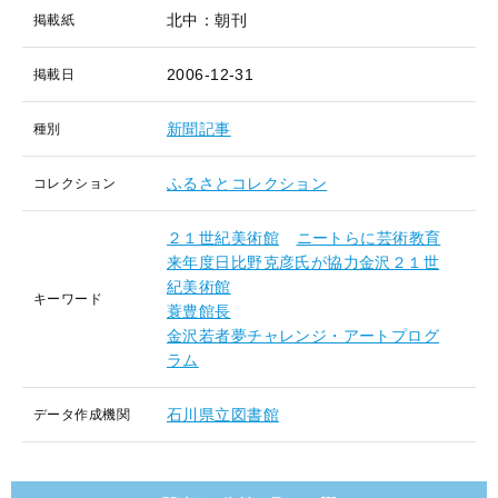
北中：朝刊
掲載紙
2006-12-31
掲載日
新聞記事
種別
ふるさとコレクション
コレクション
２１世紀美術館
ニートらに芸術教育
来年度日比野克彦氏が協力金沢２１世
紀美術館
キーワード
蓑豊館長
金沢若者夢チャレンジ・アートプログ
ラム
石川県立図書館
データ作成機関