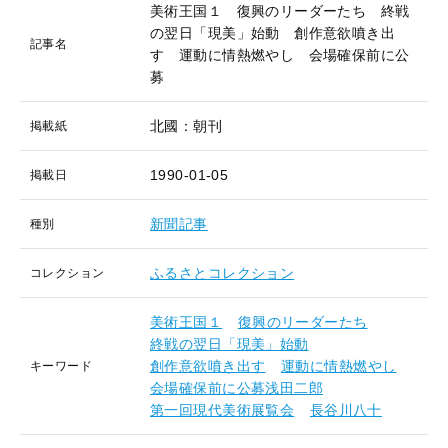
美術王国１ 復興のリーダーたち 終戦
の翌日「現美」始動 創作意欲噴き出
記事名
す 運動に情熱燃やし 会場確保前に公
募
北國：朝刊
掲載紙
1990-01-05
掲載日
新聞記事
種別
ふるさとコレクション
コレクション
美術王国１
復興のリーダーたち
終戦の翌日「現美」始動
創作意欲噴き出す
運動に情熱燃やし
キーワード
会場確保前に公募浅田二郎
第一回現代美術展覧会
長谷川八十