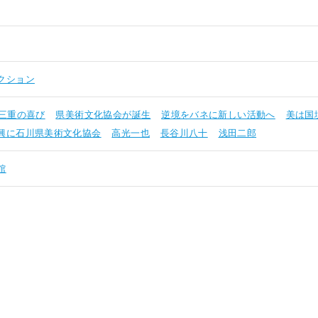
クション
三重の喜び
県美術文化協会が誕生
逆境をバネに新しい活動へ
美は国
興に石川県美術文化協会
高光一也
長谷川八十
浅田二郎
館