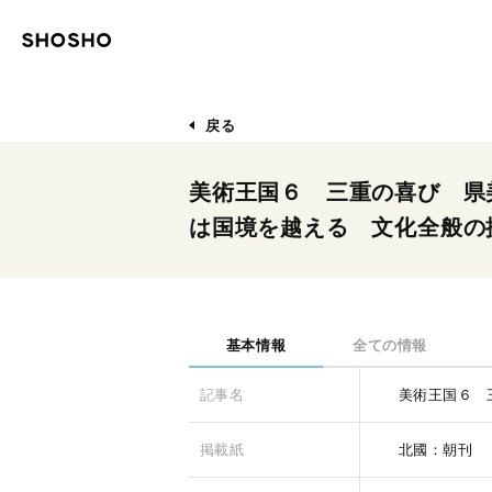
戻る
美術王国６ 三重の喜び 県
は国境を越える 文化全般の
基本情報
全ての情報
記事名
美術王国６ 
掲載紙
北國：朝刊