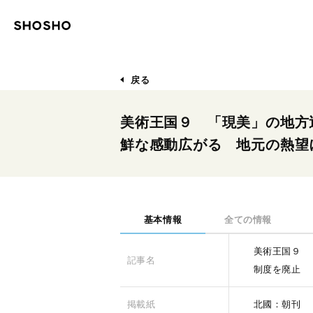
戻る
美術王国９ 「現美」の地方
鮮な感動広がる 地元の熱望
基本情報
全ての情報
美術王国９ 
記事名
制度を廃止
掲載紙
北國：朝刊