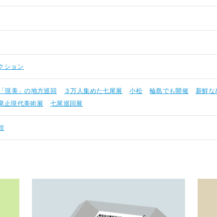
クション
「現美」の地方巡回
３万人集めた七尾展
小松
輪島でも開催
新鮮な
廃止現代美術展
七尾巡回展
館