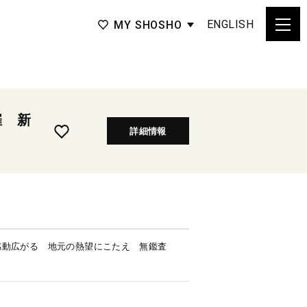
ENGLISH
MY SHOSHO
催 新
詳細情報
感動広がる 地元の熱望にこたえ 無鑑査