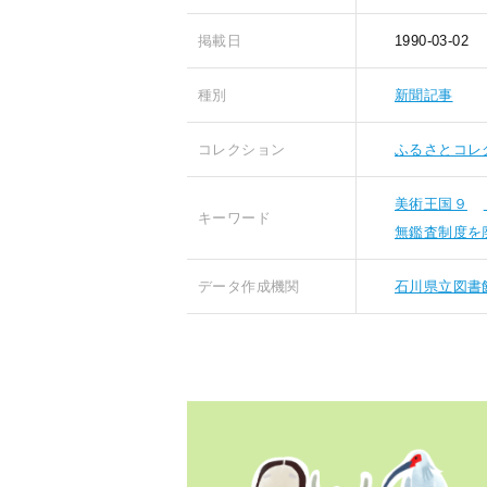
掲載日
1990-03-02
種別
新聞記事
コレクション
ふるさとコレ
美術王国９
キーワード
無鑑査制度を
データ作成機関
石川県立図書