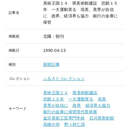
美術王国１４ 県美術館建設 悲願１５
年 一大運動実る 現美、美専が自信
記事名
に 政界、経済界も協力 銀行の金庫に
保管
北國：朝刊
掲載紙
1990-04-13
掲載日
新聞記事
種別
ふるさとコレクション
コレクション
美術王国１４
県美術館建設
悲願１５年
一大運動実る
現美
美専が自信に
政界
経済界も協力
キーワード
銀行の金庫に保管現代美術展
金沢美術工芸専門学校
石川県美術館
高橋介州
野々村仁清