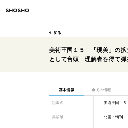
戻る
美術王国１５ 「現美」の拡
として台頭 理解者を得て弾
基本情報
全ての情報
記事名
美術王国１５
掲載紙
北國：朝刊