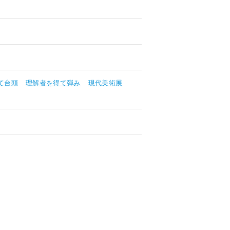
て台頭
理解者を得て弾み
現代美術展