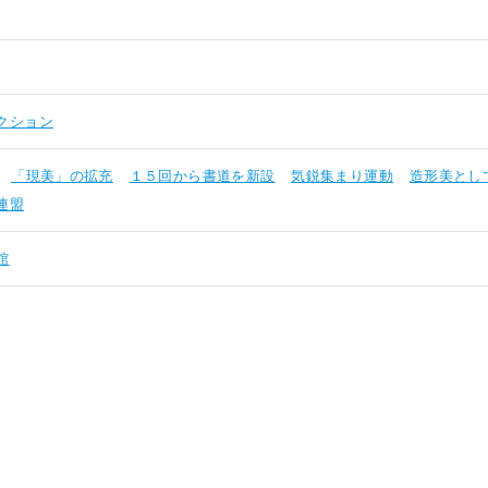
クション
「現美」の拡充
１５回から書道を新設
気鋭集まり運動
造形美とし
連盟
館