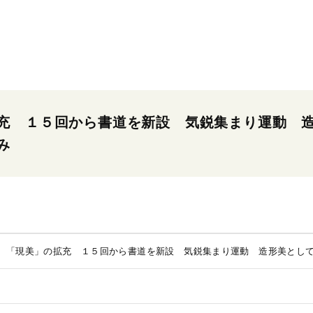
充 １５回から書道を新設 気鋭集まり運動 
み
 「現美」の拡充 １５回から書道を新設 気鋭集まり運動 造形美とし