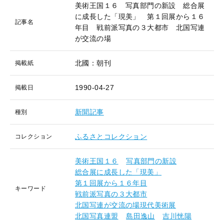
美術王国１６ 写真部門の新設 総合展
に成長した「現美」 第１回展から１６
記事名
年目 戦前派写真の３大都市 北国写連
が交流の場
北國：朝刊
掲載紙
1990-04-27
掲載日
新聞記事
種別
ふるさとコレクション
コレクション
美術王国１６
写真部門の新設
総合展に成長した「現美」
第１回展から１６年目
キーワード
戦前派写真の３大都市
北国写連が交流の場現代美術展
北国写真連盟
島田逸山
吉川恍陽