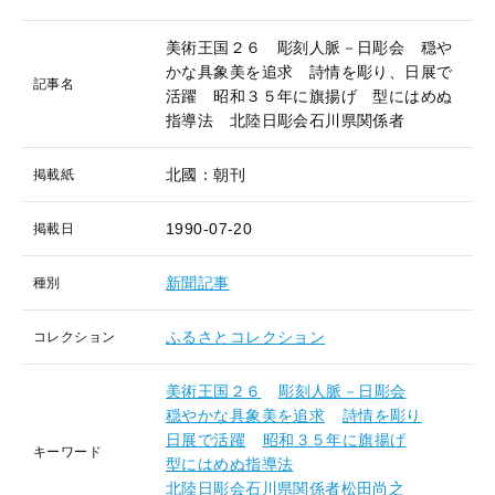
美術王国２６ 彫刻人脈－日彫会 穏や
かな具象美を追求 詩情を彫り、日展で
記事名
活躍 昭和３５年に旗揚げ 型にはめぬ
指導法 北陸日彫会石川県関係者
北國：朝刊
掲載紙
1990-07-20
掲載日
新聞記事
種別
ふるさとコレクション
コレクション
美術王国２６
彫刻人脈－日彫会
穏やかな具象美を追求
詩情を彫り
日展で活躍
昭和３５年に旗揚げ
キーワード
型にはめぬ指導法
北陸日彫会石川県関係者松田尚之