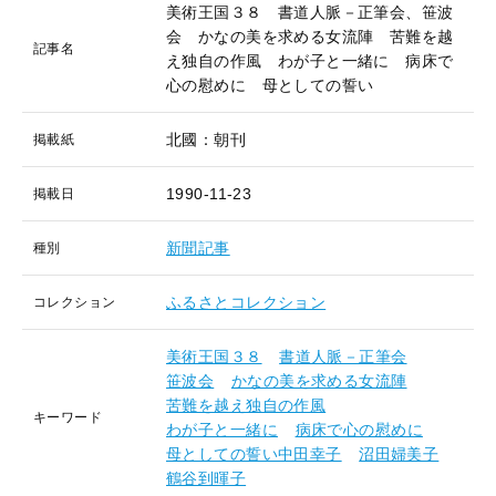
美術王国３８ 書道人脈－正筆会、笹波
会 かなの美を求める女流陣 苦難を越
記事名
え独自の作風 わが子と一緒に 病床で
心の慰めに 母としての誓い
北國：朝刊
掲載紙
1990-11-23
掲載日
新聞記事
種別
ふるさとコレクション
コレクション
美術王国３８
書道人脈－正筆会
笹波会
かなの美を求める女流陣
苦難を越え独自の作風
キーワード
わが子と一緒に
病床で心の慰めに
母としての誓い中田幸子
沼田婦美子
鶴谷到暉子