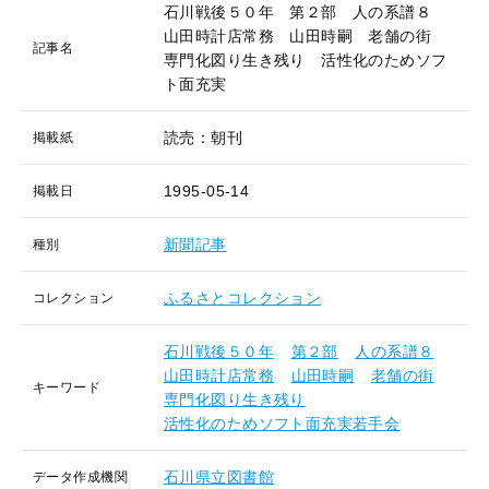
石川戦後５０年 第２部 人の系譜８
山田時計店常務 山田時嗣 老舗の街
記事名
専門化図り生き残り 活性化のためソフ
ト面充実
読売：朝刊
掲載紙
1995-05-14
掲載日
新聞記事
種別
ふるさとコレクション
コレクション
石川戦後５０年
第２部
人の系譜８
山田時計店常務
山田時嗣
老舗の街
キーワード
専門化図り生き残り
活性化のためソフト面充実若手会
石川県立図書館
データ作成機関