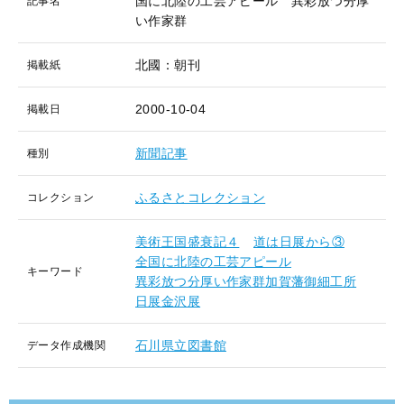
国に北陸の工芸アピール 異彩放つ分厚
記事名
い作家群
北國：朝刊
掲載紙
2000-10-04
掲載日
新聞記事
種別
ふるさとコレクション
コレクション
美術王国盛衰記４
道は日展から③
全国に北陸の工芸アピール
キーワード
異彩放つ分厚い作家群加賀藩御細工所
日展金沢展
石川県立図書館
データ作成機関