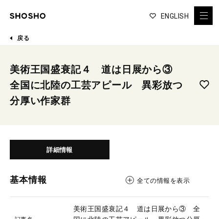
ENGLISH
戻る
美術王国盛衰記４ 道は日展から③
全国に北陸の工芸アピール 異彩放つ
分厚い作家群
詳細情報
基本情報
全ての情報を表示
美術王国盛衰記４ 道は日展から③ 全