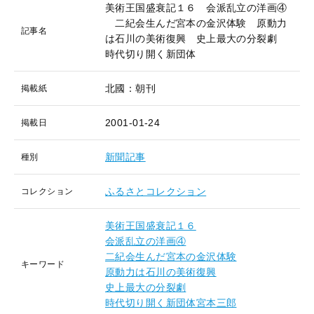
美術王国盛衰記１６ 会派乱立の洋画④
二紀会生んだ宮本の金沢体験 原動力
記事名
は石川の美術復興 史上最大の分裂劇
時代切り開く新団体
北國：朝刊
掲載紙
2001-01-24
掲載日
新聞記事
種別
ふるさとコレクション
コレクション
美術王国盛衰記１６
会派乱立の洋画④
二紀会生んだ宮本の金沢体験
キーワード
原動力は石川の美術復興
史上最大の分裂劇
時代切り開く新団体宮本三郎