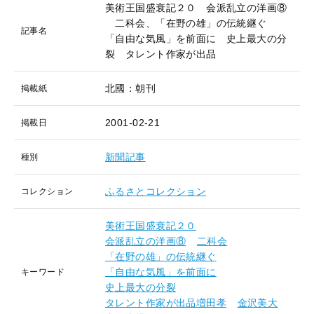
美術王国盛衰記２０ 会派乱立の洋画⑧
二科会、「在野の雄」の伝統継ぐ
記事名
「自由な気風」を前面に 史上最大の分
裂 タレント作家が出品
北國：朝刊
掲載紙
2001-02-21
掲載日
新聞記事
種別
ふるさとコレクション
コレクション
美術王国盛衰記２０
会派乱立の洋画⑧
二科会
「在野の雄」の伝統継ぐ
「自由な気風」を前面に
キーワード
史上最大の分裂
タレント作家が出品増田孝
金沢美大