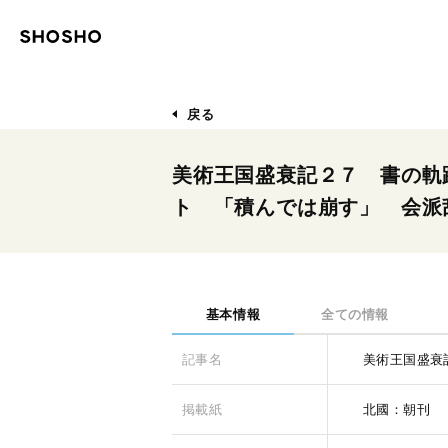
戻る
美術王国盛衰記２７ 書の軌
ト 「積んでは崩す」 会派
基本情報
全ての情報
記事名
美術王国盛衰
掲載紙
北國：朝刊