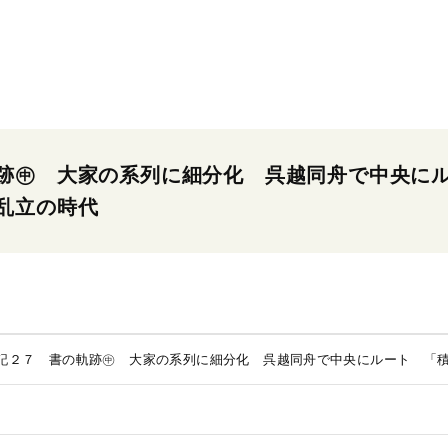
跡㊥ 大家の系列に細分化 呉越同舟で中央に
乱立の時代
記２７ 書の軌跡㊥ 大家の系列に細分化 呉越同舟で中央にルート 「