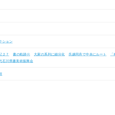
クション
記２７
書の軌跡㊥
大家の系列に細分化
呉越同舟で中央にルート
「
代石川県書美術振興会
館