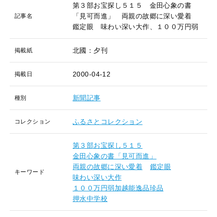
第３部お宝探し５１５ 金田心象の書
「見可而進」 両親の故郷に深い愛着
記事名
鑑定眼 味わい深い大作、１００万円弱
北國：夕刊
掲載紙
2000-04-12
掲載日
新聞記事
種別
ふるさとコレクション
コレクション
第３部お宝探し５１５
金田心象の書「見可而進」
両親の故郷に深い愛着
鑑定眼
キーワード
味わい深い大作
１００万円弱加越能逸品珍品
押水中学校