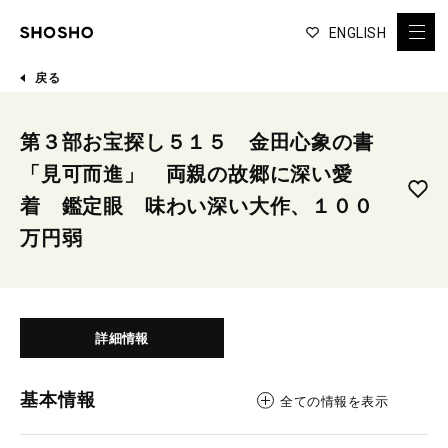
ENGLISH
戻る
第３部お宝探し５１５ 金田心象の書
「見可而進」 両親の故郷に深い愛
着 鑑定眼 味わい深い大作、１００
万円弱
詳細情報
基本情報
全ての情報を表示