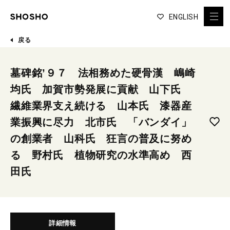
ENGLISH
戻る
墓碑銘’９７ 法相務めた硬骨漢 嶋崎
均氏 加賀市勢発展に貢献 山下氏
繊維業界支え続ける 山本氏 漆器産
業振興に尽力 北市氏 「バンダイ」
の創業者 山科氏 狂言の普及に努め
る 野村氏 植物研究の水準高め 西
田氏
詳細情報