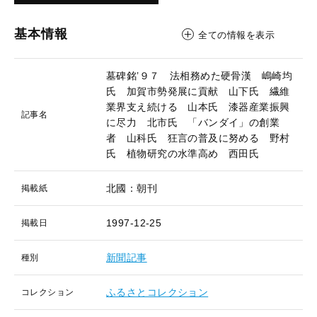
基本情報
全ての情報を表示
墓碑銘’９７ 法相務めた硬骨漢 嶋崎均
氏 加賀市勢発展に貢献 山下氏 繊維
業界支え続ける 山本氏 漆器産業振興
記事名
に尽力 北市氏 「バンダイ」の創業
者 山科氏 狂言の普及に努める 野村
氏 植物研究の水準高め 西田氏
北國：朝刊
掲載紙
1997-12-25
掲載日
新聞記事
種別
ふるさとコレクション
コレクション