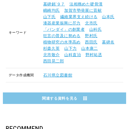
墓碑銘’９７
法相務めた硬骨漢
嶋崎均氏
加賀市勢発展に貢献
山下氏
繊維業界支え続ける
山本氏
漆器産業振興に尽力
北市氏
「バンダイ」の創業者
山科氏
キーワード
狂言の普及に努める
野村氏
植物研究の水準高め
西田氏
墓碑名
杉森久英
山下力
山本康二
北市敬介
山科直治
野村祐丞
西田晃二郎
石川県立図書館
データ作成機関
関連する資料を見る
RECOMMEND