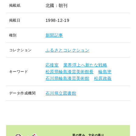
北國：朝刊
掲載紙
1998-12-19
掲載日
新聞記事
種別
ふるさとコレクション
コレクション
応接室
業界浮上へ新たな戦略
松原県輪島漆芸美術館長
輪島塗
キーワード
石川県輪島漆芸美術館
松原政義
石川県立図書館
データ作成機関
里の恵み、文化の香り