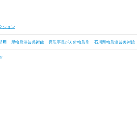
クション
起用
県輪島漆芸美術館
梶理事長が方針輪島塗
石川県輪島漆芸美術館
館