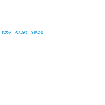
梶文秋
浅見茂雄
松原政義