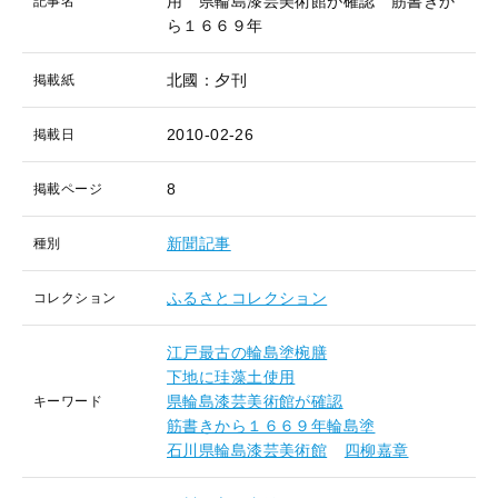
用 県輪島漆芸美術館が確認 筋書きか
記事名
ら１６６９年
北國：夕刊
掲載紙
2010-02-26
掲載日
8
掲載ページ
新聞記事
種別
ふるさとコレクション
コレクション
江戸最古の輪島塗椀膳
下地に珪藻土使用
県輪島漆芸美術館が確認
キーワード
筋書きから１６６９年輪島塗
石川県輪島漆芸美術館
四柳嘉章