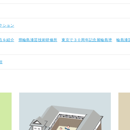
クション
点を紹介
県輪島漆芸技術研修所
東京で３０周年記念展輪島塗
輪島漆
館