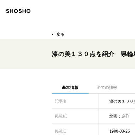
戻る
漆の美１３０点を紹介 県輪
基本情報
全ての情報
記事名
漆の美１３０
掲載紙
北國：夕刊
掲載日
1998-03-25