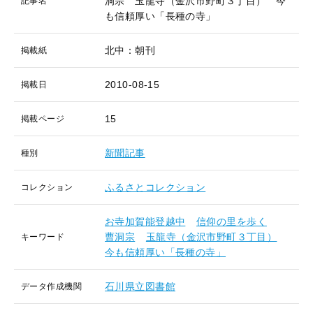
洞宗 玉龍寺（金沢市野町３丁目） 今
記事名
も信頼厚い「長種の寺」
北中：朝刊
掲載紙
2010-08-15
掲載日
15
掲載ページ
新聞記事
種別
ふるさとコレクション
コレクション
お寺加賀能登越中
信仰の里を歩く
曹洞宗
玉龍寺（金沢市野町３丁目）
キーワード
今も信頼厚い「長種の寺」
石川県立図書館
データ作成機関