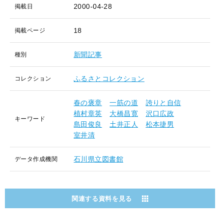
2000-04-28
掲載日
18
掲載ページ
新聞記事
種別
ふるさとコレクション
コレクション
春の褒章
一筋の道
誇りと自信
植村章英
大橋昌寛
沢口広政
キーワード
島田俊良
土井正人
松本捷男
室井清
石川県立図書館
データ作成機関
関連する資料を見る