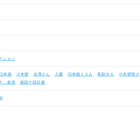
クション
日本画
小木曽
古澤さん
入選
日本画１３人
彫刻９人
小木曽登さ
さ」表現
第四十回日展
館