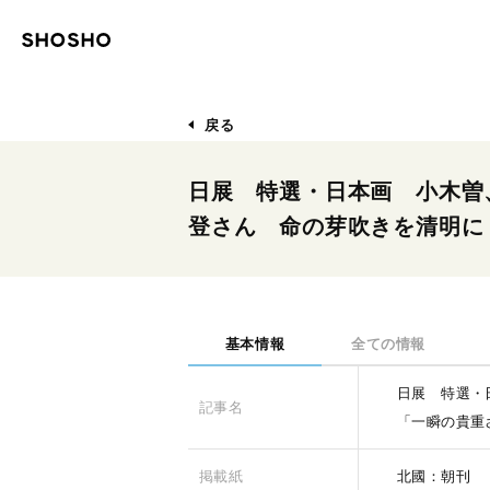
戻る
日展 特選・日本画 小木曽
登さん 命の芽吹きを清明に
基本情報
全ての情報
日展 特選・
記事名
「一瞬の貴重
掲載紙
北國：朝刊