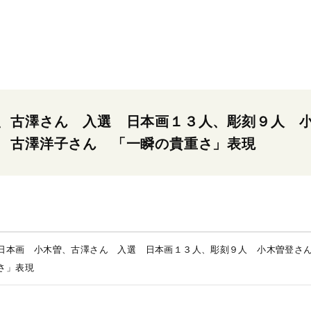
、古澤さん 入選 日本画１３人、彫刻９人 
 古澤洋子さん 「一瞬の貴重さ」表現
日本画 小木曽、古澤さん 入選 日本画１３人、彫刻９人 小木曽登さ
さ」表現