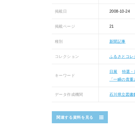
掲載日
2008-10-24
掲載ページ
21
種別
新聞記事
コレクション
ふるさとコレ
日展
特選・
キーワード
「一瞬の貴重
データ作成機関
石川県立図書
関連する資料を見る