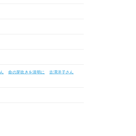
ん
命の芽吹きを清明に
古澤洋子さん