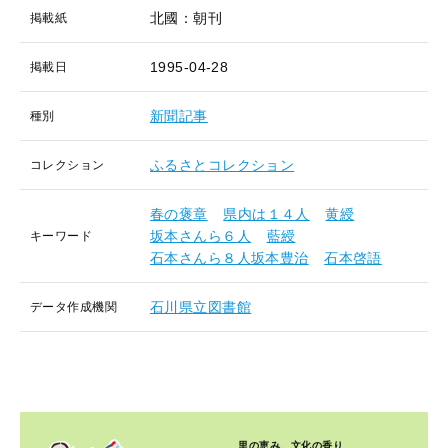
北國：朝刊
掲載紙
1995-04-28
掲載日
新聞記事
種別
ふるさとコレクション
コレクション
春の褒章
県内は１４人
黄綬
坂本さんら６人
藍綬
キーワード
石本さんら８人坂本豊治
石本啓語
石川県立図書館
データ作成機関
里の恵み、文化の香り