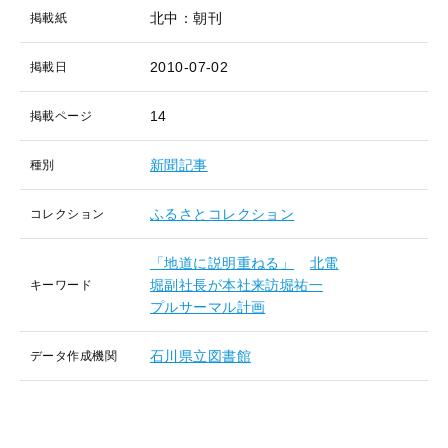
北中：朝刊
掲載紙
2010-07-02
掲載日
14
掲載ページ
新聞記事
種別
ふるさとコレクション
コレクション
「地道に説明重ねる」
北電
堀副社長が本社来訪堀祐一
キーワード
プルサーマル計画
石川県立図書館
データ作成機関