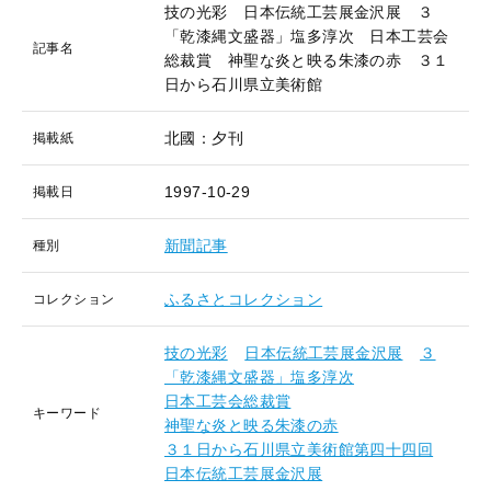
技の光彩 日本伝統工芸展金沢展 ３
「乾漆縄文盛器」塩多淳次 日本工芸会
記事名
総裁賞 神聖な炎と映る朱漆の赤 ３１
日から石川県立美術館
北國：夕刊
掲載紙
1997-10-29
掲載日
新聞記事
種別
ふるさとコレクション
コレクション
技の光彩
日本伝統工芸展金沢展
３
「乾漆縄文盛器」塩多淳次
日本工芸会総裁賞
キーワード
神聖な炎と映る朱漆の赤
３１日から石川県立美術館第四十四回
日本伝統工芸展金沢展