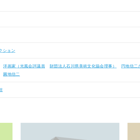
クション
洋画家（光風会評議員
財団法人石川県美術文化協会理事）
円地信二
圓地信二
館