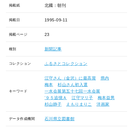
北國：朝刊
掲載紙
1995-09-11
掲載日
23
掲載ページ
新聞記事
種別
ふるさとコレクション
コレクション
江守さん（金沢）に最高賞
県内
梅本
杉山さん初入選
一水会展第五十七回一水会展
キーワード
’９５追憶Ａ
江守マリ子
梅本益男
杉山静子
えもりまりこ
洋画家
石川県立図書館
データ作成機関