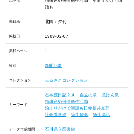
精魂込め保健衛生活動 泊まりがけで講
記事名
話も
北國：夕刊
掲載紙
1989-02-07
掲載日
1
掲載ページ
新聞記事
種別
ふるさとコレクション
コレクション
石本茂日記２４
自立の章
負けん気
精魂込め保健衛生活動
キーワード
泊まりがけで講話も日赤福井支部
社会看護婦
衛生観念
衛生講話
石川県立図書館
データ作成機関