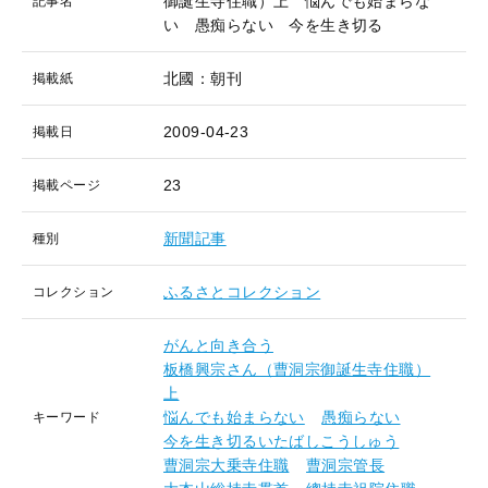
御誕生寺住職）上 悩んでも始まらな
記事名
い 愚痴らない 今を生き切る
北國：朝刊
掲載紙
2009-04-23
掲載日
23
掲載ページ
新聞記事
種別
ふるさとコレクション
コレクション
がんと向き合う
板橋興宗さん（曹洞宗御誕生寺住職）
上
悩んでも始まらない
愚痴らない
キーワード
今を生き切るいたばしこうしゅう
曹洞宗大乗寺住職
曹洞宗管長