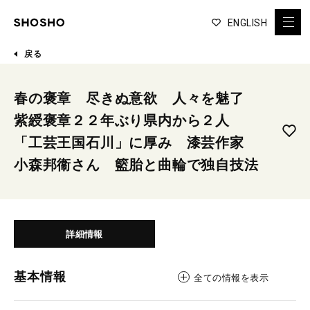
ENGLISH
戻る
春の褒章 尽きぬ意欲 人々を魅了
紫綬褒章２２年ぶり県内から２人
「工芸王国石川」に厚み 漆芸作家
小森邦衞さん 籃胎と曲輪で独自技法
詳細情報
基本情報
全ての情報を表示