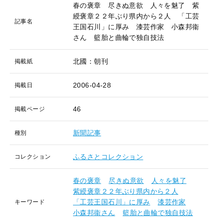
春の褒章 尽きぬ意欲 人々を魅了 紫
綬褒章２２年ぶり県内から２人 「工芸
記事名
王国石川」に厚み 漆芸作家 小森邦衞
さん 籃胎と曲輪で独自技法
北國：朝刊
掲載紙
2006-04-28
掲載日
46
掲載ページ
新聞記事
種別
ふるさとコレクション
コレクション
春の褒章
尽きぬ意欲
人々を魅了
紫綬褒章２２年ぶり県内から２人
「工芸王国石川」に厚み
漆芸作家
キーワード
小森邦衞さん
籃胎と曲輪で独自技法