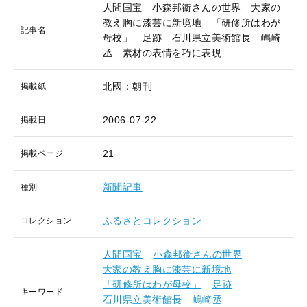
人間国宝 小森邦衞さんの世界 大家の
教え胸に漆芸に新境地 「研修所はわが
記事名
母校」 足跡 石川県立美術館長 嶋崎
丞 素材の表情を巧に表現
北國：朝刊
掲載紙
2006-07-22
掲載日
21
掲載ページ
新聞記事
種別
ふるさとコレクション
コレクション
人間国宝
小森邦衞さんの世界
大家の教え胸に漆芸に新境地
「研修所はわが母校」
足跡
キーワード
石川県立美術館長
嶋崎丞