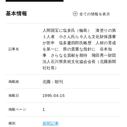
基本情報
全ての情報を表示
人間国宝に塩多氏（輪島） 漆塗りの第
１人者 小さん氏ら９人も文化財保護審
が答申 塩多慶四郎氏略歴 人材の育成
を第一に 県の貴重な指針に 谷本知
記事名
事 さらなる貢献を期待 飛田秀一財団
法人石川県美術文化協会会長（北國新聞
社社長）
北國：朝刊
掲載紙
1995-04-15
掲載日
1
掲載ページ
新聞記事
種別