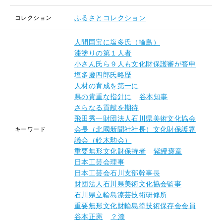
ふるさとコレクション
コレクション
人間国宝に塩多氏（輪島）
漆塗りの第１人者
小さん氏ら９人も文化財保護審が答申
塩多慶四郎氏略歴
人材の育成を第一に
県の貴重な指針に
谷本知事
さらなる貢献を期待
飛田秀一財団法人石川県美術文化協会
会長（北國新聞社社長）文化財保護審
キーワード
議会（鈴木勲会）
重要無形文化財保持者
紫綬褒章
日本工芸会理事
日本工芸会石川支部幹事長
財団法人石川県美術文化協会監事
石川県立輪島漆芸技術研修所
重要無形文化財輪島塗技術保存会会員
谷本正憲
？漆