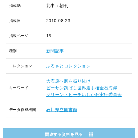
北中：朝刊
掲載紙
2010-08-23
掲載日
15
掲載ページ
新聞記事
種別
ふるさとコレクション
コレクション
大海原へ脚を振り抜け
ビーサン跳ばし世界選手権金石海岸
キーワード
クリーン・ビーチいしかわ実行委員会
石川県立図書館
データ作成機関
関連する資料を見る