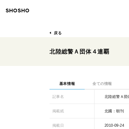
戻る
北陸総警Ａ団体４連覇
基本情報
全ての情報
記事名
北陸総警Ａ団
掲載紙
北國：朝刊
掲載日
2010-09-24