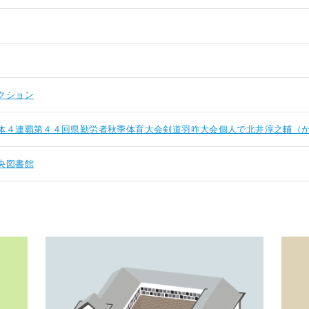
クション
体４連覇第４４回県勤労者秋季体育大会剣道羽咋大会個人で北井淳之輔（
央図書館