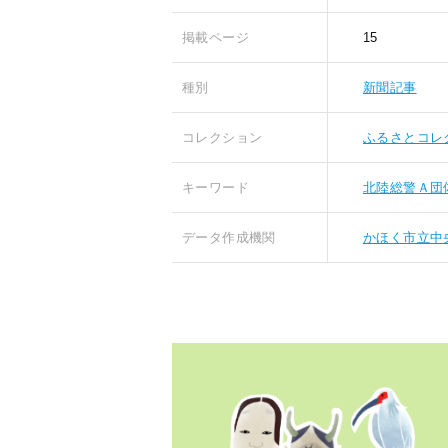
掲載ページ
15
種別
新聞記事
コレクション
ふるさとコレ
キーワード
北陸総警Ａ団
データ作成機関
かほく市立中