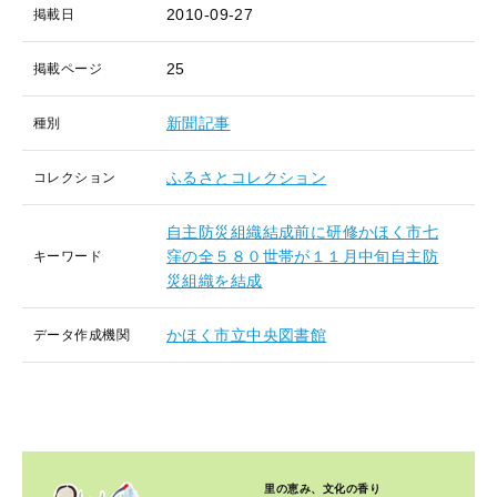
2010-09-27
掲載日
25
掲載ページ
新聞記事
種別
ふるさとコレクション
コレクション
自主防災組織結成前に研修かほく市七
窪の全５８０世帯が１１月中旬自主防
キーワード
災組織を結成
かほく市立中央図書館
データ作成機関
里の恵み、文化の香り