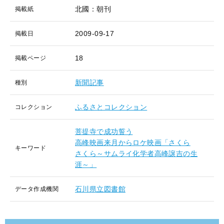
北國：朝刊
掲載紙
2009-09-17
掲載日
18
掲載ページ
新聞記事
種別
ふるさとコレクション
コレクション
菩提寺で成功誓う
高峰映画来月からロケ映画「さくら
キーワード
さくら～サムライ化学者高峰譲吉の生
涯～」
石川県立図書館
データ作成機関