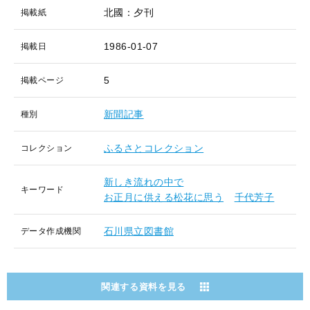
北國：夕刊
掲載紙
1986-01-07
掲載日
5
掲載ページ
新聞記事
種別
ふるさとコレクション
コレクション
新しき流れの中で
キーワード
お正月に供える松花に思う
千代芳子
石川県立図書館
データ作成機関
関連する資料を見る