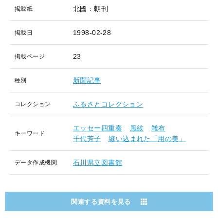
北國：朝刊
掲載紙
1998-02-28
掲載日
23
掲載ページ
新聞記事
種別
ふるさとコレクション
コレクション
エッセー四重奏
風紋
雑布
キーワード
千代芳子
縫い込まれた「用の美」
石川県立図書館
データ作成機関
関連する資料を見る